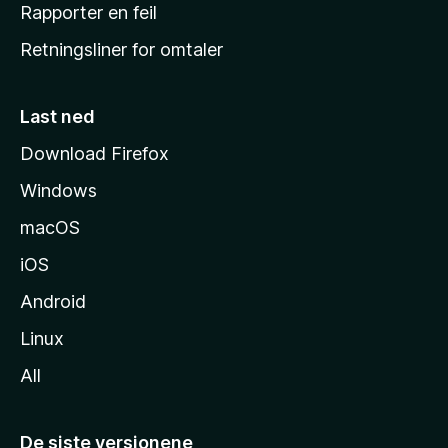
j
Rapporter en feil
e
Retningsliner for omtaler
m
m
e
Last ned
s
Download Firefox
i
Windows
d
e
macOS
iOS
Android
Linux
All
De siste versjonene