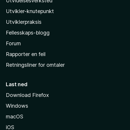
Utvidelsesverksted
i
i
n
Utvikler-knutepunkt
l
g
e
l
Utviklerpraksis
r
a
e
Fellesskaps-blogg
s
n
h
Forum
n
å
j
Rapporter en feil
e
Retningsliner for omtaler
m
m
e
Last ned
s
Download Firefox
i
Windows
d
e
macOS
iOS