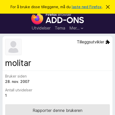
S
Logg inn
For å bruke disse tilleggene, må du
laste ned Firefox
.
A
v
ø
T
v
k
i
i
s
l
d
Utvidelser
Tema
Mer…
e
l
n
e
n
Tilleggsutvikler
e
g
m
g
e
l
f
molitar
d
o
i
n
r
g
Bruker siden
F
e
n
28. nov. 2007
i
r
Antall utvidelser
e
1
f
o
Rapporter denne brukeren
x