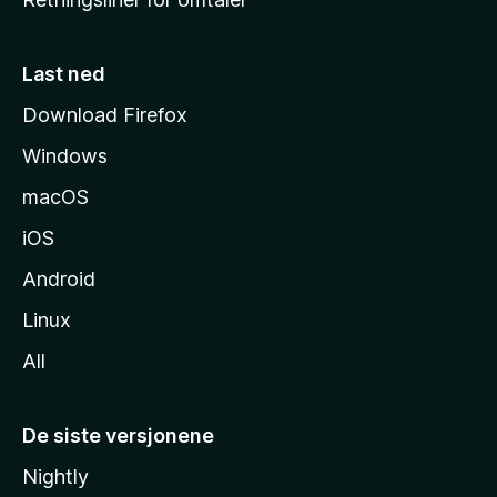
m
m
e
Last ned
s
Download Firefox
i
Windows
d
e
macOS
iOS
Android
Linux
All
De siste versjonene
Nightly