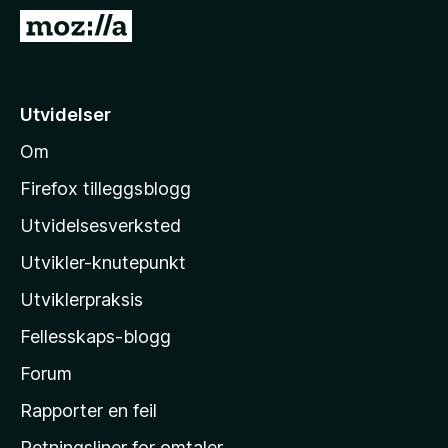
-
G
n
å
e
t
t
i
Utvidelser
t
l
l
Om
M
e
o
s
Firefox tilleggsblogg
e
z
Utvidelsesverksted
r
i
Utvikler-knutepunkt
l
l
Utviklerpraksis
a
Fellesskaps-blogg
s
h
Forum
j
Rapporter en feil
e
Retningsliner for omtaler