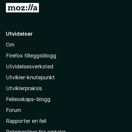
-
G
n
å
e
t
t
i
Utvidelser
t
l
l
Om
M
e
o
s
Firefox tilleggsblogg
e
z
Utvidelsesverksted
r
i
Utvikler-knutepunkt
l
l
Utviklerpraksis
a
Fellesskaps-blogg
s
h
Forum
j
Rapporter en feil
e
Retningsliner for omtaler