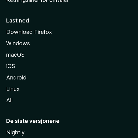
m
m
e
Last ned
s
Download Firefox
i
Windows
d
e
macOS
iOS
Android
Linux
All
De siste versjonene
Nightly