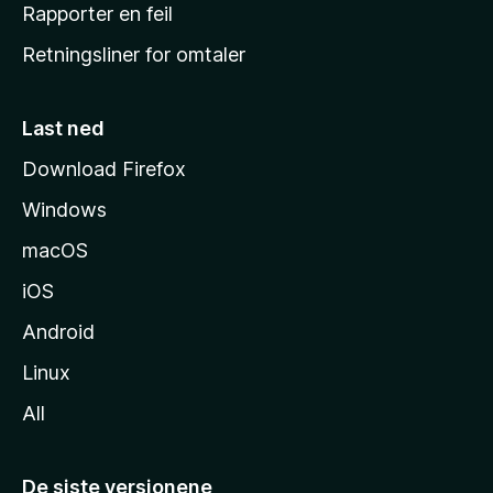
j
Rapporter en feil
e
Retningsliner for omtaler
m
m
e
Last ned
s
Download Firefox
i
Windows
d
e
macOS
iOS
Android
Linux
All
De siste versjonene