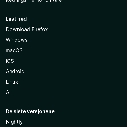
m
m
e
Last ned
s
Download Firefox
i
Windows
d
e
macOS
iOS
Android
Linux
All
De siste versjonene
Nightly