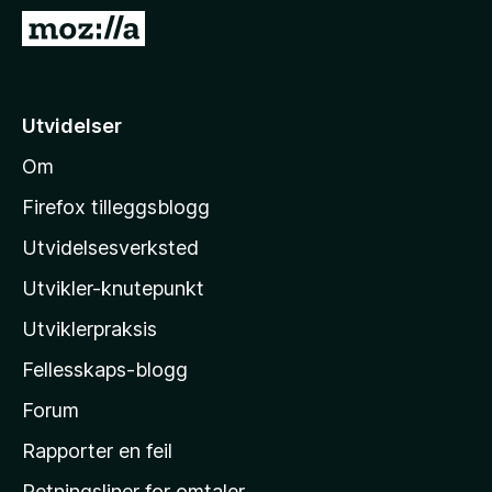
-
G
n
å
e
t
t
i
Utvidelser
t
l
l
Om
M
e
o
s
Firefox tilleggsblogg
e
z
Utvidelsesverksted
r
i
Utvikler-knutepunkt
l
l
Utviklerpraksis
a
Fellesskaps-blogg
s
h
Forum
j
Rapporter en feil
e
Retningsliner for omtaler