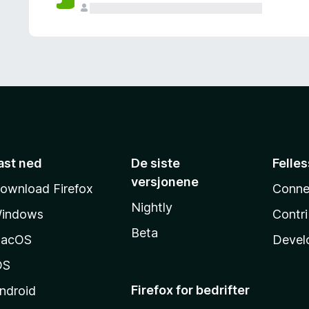
ast ned
De siste
Felle
versjonene
ownload Firefox
Conne
Nightly
indows
Contr
Beta
acOS
Devel
OS
Firefox for bedrifter
ndroid