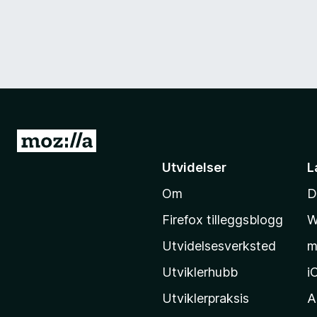
G
å
Utvidelser
L
t
Om
D
i
l
Firefox tilleggsblogg
W
M
Utvidelsesverksted
m
o
z
Utviklerhubb
i
i
Utviklerpraksis
A
l