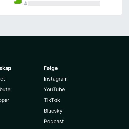
sskap
Følge
ct
Instagram
ibute
YouTube
oper
TikTok
Bluesky
Podcast