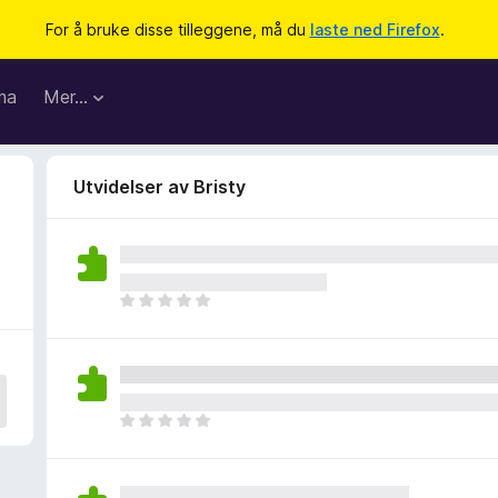
For å bruke disse tilleggene, må du
laste ned Firefox
.
ma
Mer…
Utvidelser av Bristy
D
e
t
e
r
i
D
n
e
g
t
e
e