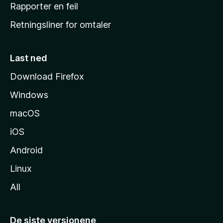
j
Rapporter en feil
e
Retningsliner for omtaler
m
m
e
Last ned
s
Download Firefox
i
Windows
d
e
macOS
iOS
Android
Linux
All
De siste versjonene