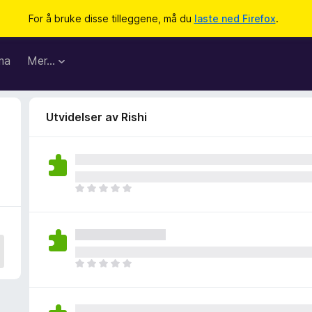
For å bruke disse tilleggene, må du
laste ned Firefox
.
ma
Mer…
Utvidelser av Rishi
D
e
t
e
r
i
D
n
e
g
t
e
e