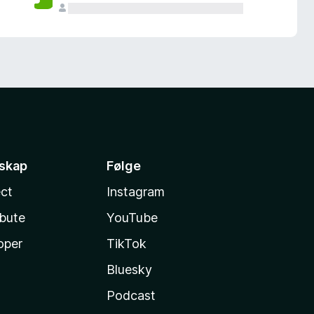
sskap
Følge
ct
Instagram
ibute
YouTube
oper
TikTok
Bluesky
Podcast