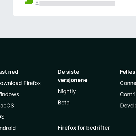
ast ned
De siste
Felle
versjonene
ownload Firefox
Conne
Nightly
indows
Contr
Beta
acOS
Devel
OS
Firefox for bedrifter
ndroid