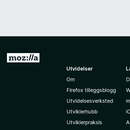
G
å
Utvidelser
L
t
Om
D
i
l
Firefox tilleggsblogg
W
M
Utvidelsesverksted
m
o
z
Utviklerhubb
i
i
Utviklerpraksis
A
l