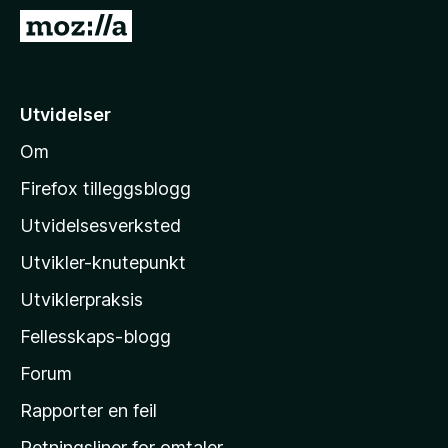
-
G
n
å
e
t
t
i
Utvidelser
t
l
l
Om
M
e
o
s
Firefox tilleggsblogg
e
z
Utvidelsesverksted
r
i
Utvikler-knutepunkt
l
l
Utviklerpraksis
a
Fellesskaps-blogg
s
h
Forum
j
Rapporter en feil
e
Retningsliner for omtaler