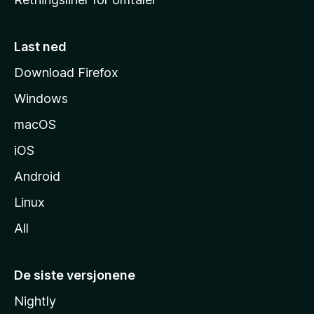
m
m
e
Last ned
s
Download Firefox
i
Windows
d
e
macOS
iOS
Android
Linux
All
De siste versjonene
Nightly