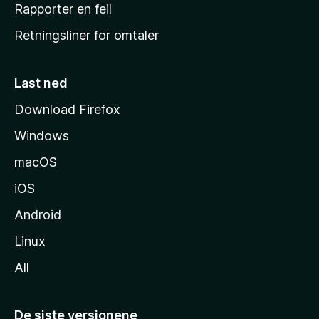
j
Rapporter en feil
e
Retningsliner for omtaler
m
m
e
Last ned
s
Download Firefox
i
Windows
d
e
macOS
iOS
Android
Linux
All
De siste versjonene