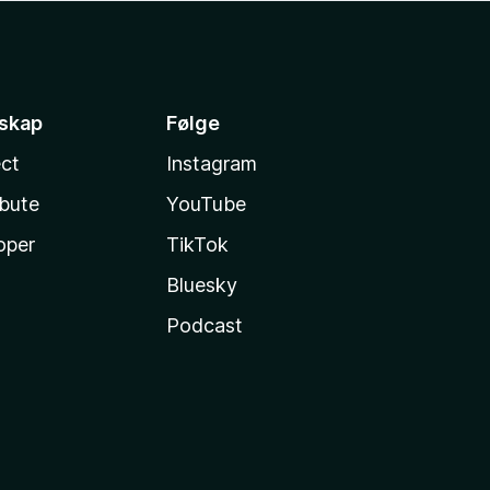
sskap
Følge
ct
Instagram
ibute
YouTube
oper
TikTok
Bluesky
Podcast