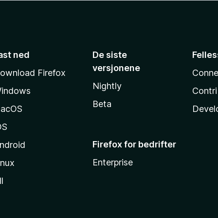
ast ned
De siste
Felle
versjonene
ownload Firefox
Conne
Nightly
indows
Contr
Beta
acOS
Devel
OS
Firefox for bedrifter
ndroid
Enterprise
inux
l