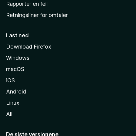
j
Rapporter en feil
e
Retningsliner for omtaler
m
m
e
Last ned
s
Download Firefox
i
Windows
d
e
macOS
iOS
Android
Linux
All
De siste versjonene