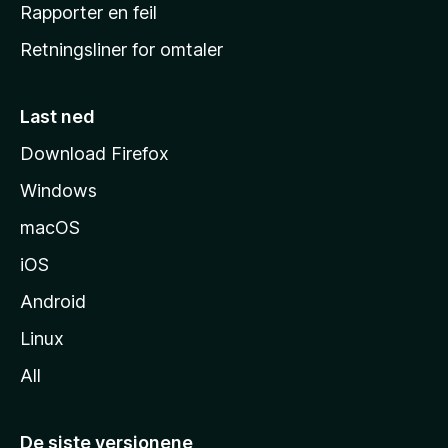
j
Rapporter en feil
e
Retningsliner for omtaler
m
m
e
Last ned
s
Download Firefox
i
Windows
d
e
macOS
iOS
Android
Linux
All
De siste versjonene