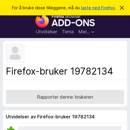
S
Logg inn
For å bruke disse tilleggene, må du
laste ned Firefox
.
A
v
ø
T
v
k
i
i
s
l
d
Utvidelser
Tema
Mer…
e
l
n
e
n
e
g
m
g
e
l
f
Firefox-bruker 19782134
d
o
i
n
r
g
F
e
n
i
Rapporter denne brukeren
r
e
f
Utvidelser av Firefox-bruker 19782134
o
x