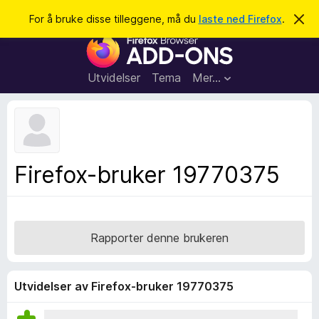
S
Logg inn
For å bruke disse tilleggene, må du
laste ned Firefox
.
A
v
ø
T
v
k
i
i
s
l
d
Utvidelser
Tema
Mer…
e
l
n
e
n
e
g
m
g
e
l
f
Firefox-bruker 19770375
d
o
i
n
r
g
F
e
n
i
Rapporter denne brukeren
r
e
f
Utvidelser av Firefox-bruker 19770375
o
x