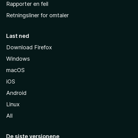
j
Rapporter en feil
e
Retningsliner for omtaler
m
m
e
Last ned
s
Download Firefox
i
Windows
d
e
macOS
iOS
Android
Linux
All
De siste versjonene