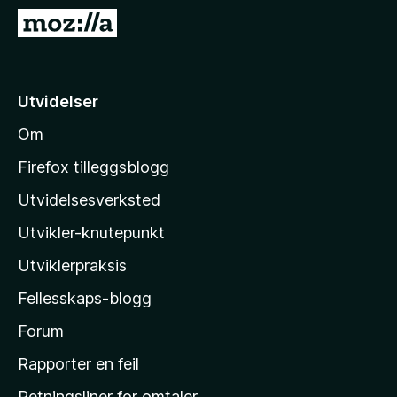
-
G
n
å
e
t
t
i
Utvidelser
t
l
l
Om
M
e
o
s
Firefox tilleggsblogg
e
z
Utvidelsesverksted
r
i
Utvikler-knutepunkt
l
l
Utviklerpraksis
a
Fellesskaps-blogg
s
h
Forum
j
Rapporter en feil
e
Retningsliner for omtaler