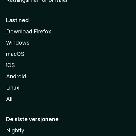
m
m
e
Last ned
s
Download Firefox
i
Windows
d
e
macOS
iOS
Android
Linux
All
De siste versjonene
Nightly