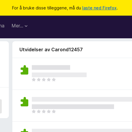
For å bruke disse tilleggene, må du
laste ned Firefox
.
ma
Mer…
Utvidelser av Carond12457
D
e
t
e
r
i
D
n
e
g
t
e
e