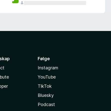
sskap
Følge
ct
Instagram
ibute
YouTube
oper
TikTok
Bluesky
Podcast