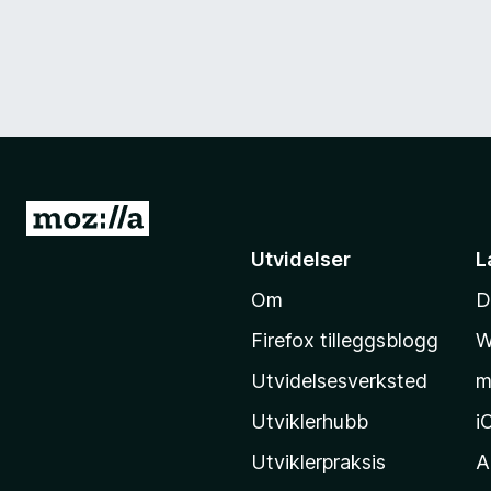
G
å
Utvidelser
L
t
Om
D
i
l
Firefox tilleggsblogg
W
M
Utvidelsesverksted
m
o
z
Utviklerhubb
i
i
Utviklerpraksis
A
l