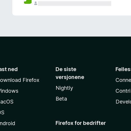
ast ned
De siste
Felle
versjonene
ownload Firefox
Conne
Nightly
indows
Contr
Beta
acOS
Devel
OS
Firefox for bedrifter
ndroid