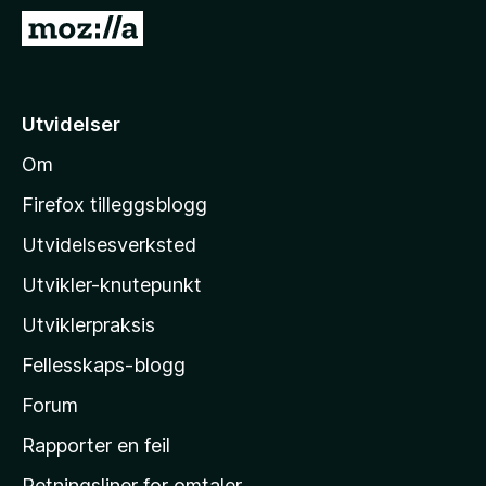
-
G
n
å
e
t
t
i
Utvidelser
t
l
l
Om
M
e
o
s
Firefox tilleggsblogg
e
z
Utvidelsesverksted
r
i
Utvikler-knutepunkt
l
l
Utviklerpraksis
a
Fellesskaps-blogg
s
h
Forum
j
Rapporter en feil
e
Retningsliner for omtaler