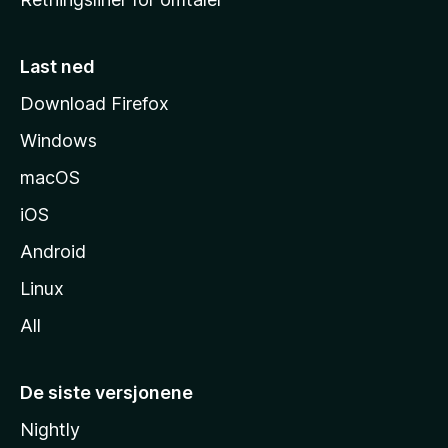
m
m
e
Last ned
s
Download Firefox
i
Windows
d
e
macOS
iOS
Android
Linux
All
De siste versjonene
Nightly