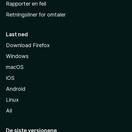
j
Rapporter en feil
e
Retningsliner for omtaler
m
m
e
Last ned
s
Download Firefox
i
Windows
d
e
macOS
iOS
Android
Linux
All
De siste versjonene