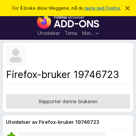
S
Logg inn
For å bruke disse tilleggene, må du
laste ned Firefox
.
A
v
ø
T
v
k
i
i
s
l
d
Utvidelser
Tema
Mer…
e
l
n
e
n
e
g
m
g
e
l
f
Firefox-bruker 19746723
d
o
i
n
r
g
F
e
n
i
Rapporter denne brukeren
r
e
f
Utvidelser av Firefox-bruker 19746723
o
x