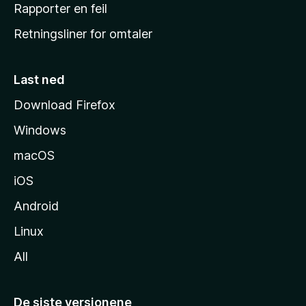
j
Rapporter en feil
e
Retningsliner for omtaler
m
m
e
Last ned
s
Download Firefox
i
Windows
d
e
macOS
iOS
Android
Linux
All
De siste versjonene