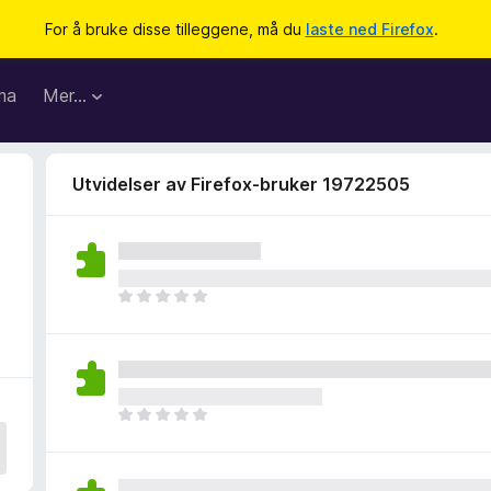
For å bruke disse tilleggene, må du
laste ned Firefox
.
ma
Mer…
Utvidelser av Firefox-bruker 19722505
D
e
t
e
r
i
D
n
e
g
t
e
e