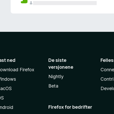
ast ned
De siste
Felle
versjonene
ownload Firefox
Conne
Nightly
indows
Contr
Beta
acOS
Devel
OS
Firefox for bedrifter
ndroid