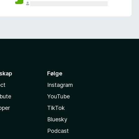
sskap
Følge
ct
Instagram
ibute
YouTube
oper
TikTok
Bluesky
Podcast