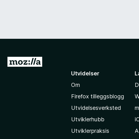
G
å
Utvidelser
L
t
Om
D
i
l
Firefox tilleggsblogg
W
M
Utvidelsesverksted
m
o
z
Utviklerhubb
i
i
Utviklerpraksis
A
l