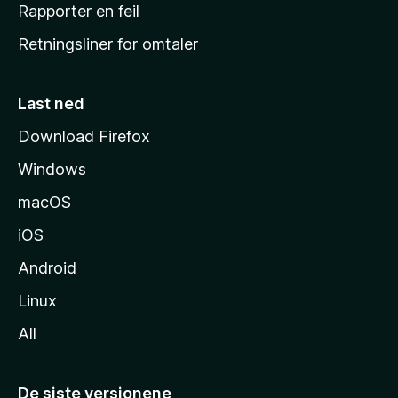
j
Rapporter en feil
e
Retningsliner for omtaler
m
m
e
Last ned
s
Download Firefox
i
Windows
d
e
macOS
iOS
Android
Linux
All
De siste versjonene