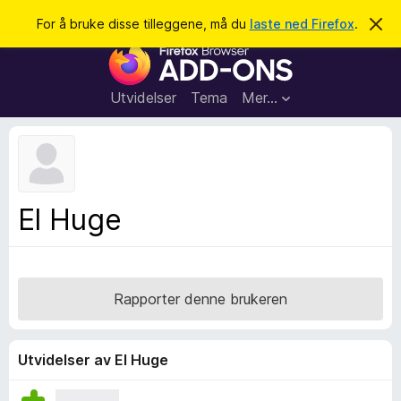
S
Logg inn
For å bruke disse tilleggene, må du
laste ned Firefox
.
A
v
ø
T
v
k
i
i
s
l
d
Utvidelser
Tema
Mer…
e
l
n
e
n
e
g
m
g
e
l
f
El Huge
d
o
i
n
r
g
F
e
n
i
Rapporter denne brukeren
r
e
f
Utvidelser av El Huge
o
x