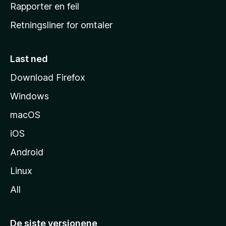
j
Rapporter en feil
e
Retningsliner for omtaler
m
m
e
Last ned
s
Download Firefox
i
Windows
d
e
macOS
iOS
Android
Linux
All
De siste versjonene