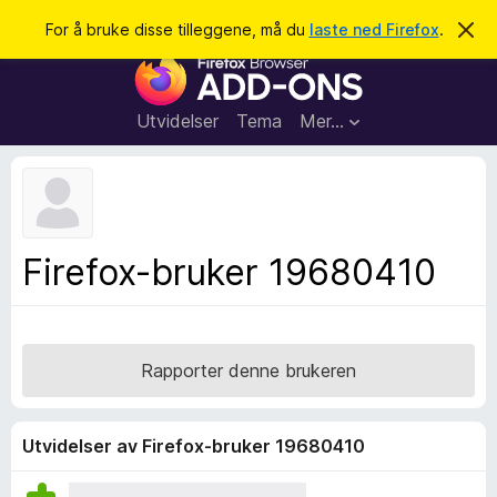
S
Logg inn
For å bruke disse tilleggene, må du
laste ned Firefox
.
A
v
ø
T
v
k
i
i
s
l
d
Utvidelser
Tema
Mer…
e
l
n
e
n
e
g
m
g
e
l
f
Firefox-bruker 19680410
d
o
i
n
r
g
F
e
n
i
Rapporter denne brukeren
r
e
f
Utvidelser av Firefox-bruker 19680410
o
x