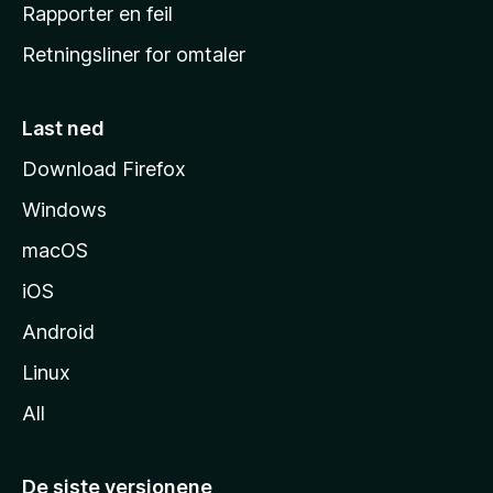
j
Rapporter en feil
e
Retningsliner for omtaler
m
m
e
Last ned
s
Download Firefox
i
Windows
d
e
macOS
iOS
Android
Linux
All
De siste versjonene