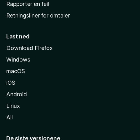
j
Rapporter en feil
e
Retningsliner for omtaler
m
m
e
Last ned
s
Download Firefox
i
Windows
d
e
macOS
iOS
Android
Linux
All
De siste versjonene