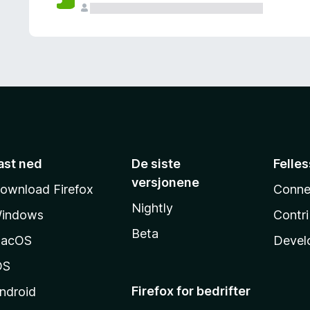
ast ned
De siste
Felle
versjonene
ownload Firefox
Conne
Nightly
indows
Contr
Beta
acOS
Devel
OS
Firefox for bedrifter
ndroid