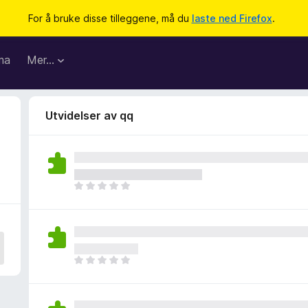
For å bruke disse tilleggene, må du
laste ned Firefox
.
ma
Mer…
Utvidelser av qq
D
e
t
e
r
i
D
n
e
g
t
e
e