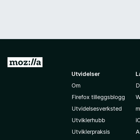
G
å
Utvidelser
L
t
Om
D
i
l
Firefox tilleggsblogg
W
M
Utvidelsesverksted
m
o
z
Utviklerhubb
i
i
Utviklerpraksis
A
l