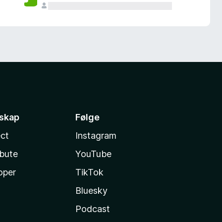
sskap
Følge
ct
Instagram
ibute
YouTube
oper
TikTok
Bluesky
Podcast