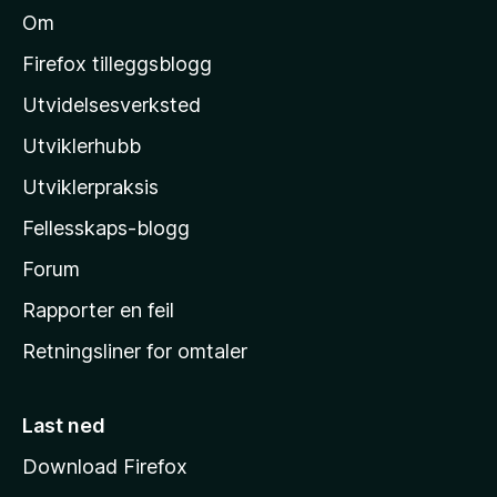
n
r
Om
g
M
å
d
e
o
e
Firefox tilleggsblogg
r
r
z
e
Utvidelsesverksted
i
n
i
n
n
Utviklerhubb
l
g
å
e
l
Utviklerpraksis
r
a
e
Fellesskaps-blogg
s
n
h
Forum
n
å
j
Rapporter en feil
e
Retningsliner for omtaler
m
m
e
Last ned
s
Download Firefox
i