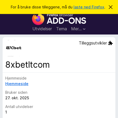
S
Logg inn
For å bruke disse tilleggene, må du
laste ned Firefox
.
A
v
ø
T
v
k
i
i
s
l
d
Utvidelser
Tema
Mer…
e
l
n
e
n
Tilleggsutvikler
e
g
m
g
e
l
f
8xbetltcom
d
o
i
n
r
g
Hjemmeside
F
e
n
Hjemmeside
i
r
Bruker siden
e
27. okt. 2025
f
Antall utvidelser
o
1
x