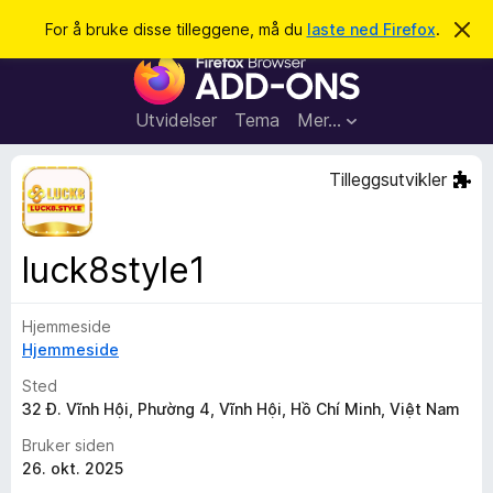
S
Logg inn
For å bruke disse tilleggene, må du
laste ned Firefox
.
A
v
ø
T
v
k
i
i
s
l
d
Utvidelser
Tema
Mer…
e
l
n
e
n
Tilleggsutvikler
e
g
m
g
e
l
f
luck8style1
d
o
i
n
r
g
Hjemmeside
F
e
n
Hjemmeside
i
r
Sted
e
32 Đ. Vĩnh Hội, Phường 4, Vĩnh Hội, Hồ Chí Minh, Việt Nam
f
Bruker siden
o
26. okt. 2025
x