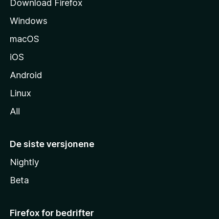
Download Firefox
i
Windows
d
e
macOS
iOS
Android
Linux
All
De siste versjonene
Nightly
Beta
Firefox for bedrifter