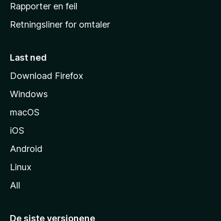
j
Rapporter en feil
e
Retningsliner for omtaler
m
m
e
Last ned
s
Download Firefox
i
Windows
d
e
macOS
iOS
Android
Linux
All
De siste versjonene