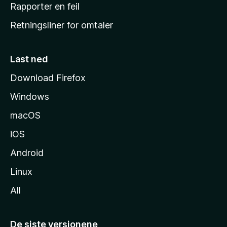
j
Rapporter en feil
e
Retningsliner for omtaler
m
m
e
Last ned
s
Download Firefox
i
Windows
d
e
macOS
iOS
Android
Linux
All
De siste versjonene