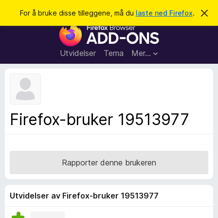
S
Logg inn
For å bruke disse tilleggene, må du
laste ned Firefox
.
A
v
ø
T
v
k
i
i
s
l
d
Utvidelser
Tema
Mer…
e
l
n
e
n
e
g
m
g
e
l
f
Firefox-bruker 19513977
d
o
i
n
r
g
F
e
n
i
Rapporter denne brukeren
r
e
f
Utvidelser av Firefox-bruker 19513977
o
x