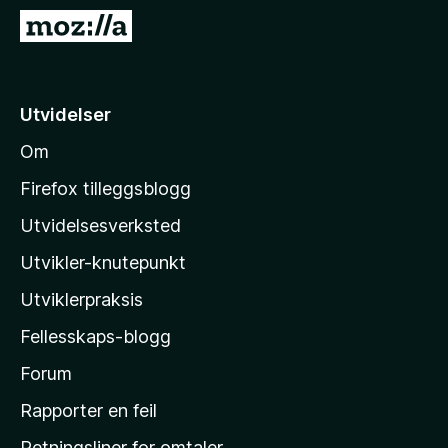
-
G
n
å
e
t
t
i
Utvidelser
t
l
l
Om
M
e
o
s
Firefox tilleggsblogg
e
z
Utvidelsesverksted
r
i
Utvikler-knutepunkt
l
l
Utviklerpraksis
a
Fellesskaps-blogg
s
h
Forum
j
Rapporter en feil
e
Retningsliner for omtaler