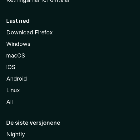
m
m
e
Last ned
s
Download Firefox
i
Windows
d
e
macOS
iOS
Android
Linux
All
De siste versjonene
Nightly