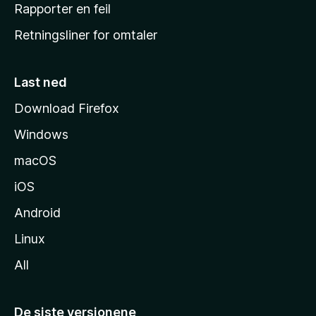
j
Rapporter en feil
e
Retningsliner for omtaler
m
m
e
Last ned
s
Download Firefox
i
Windows
d
e
macOS
iOS
Android
Linux
All
De siste versjonene