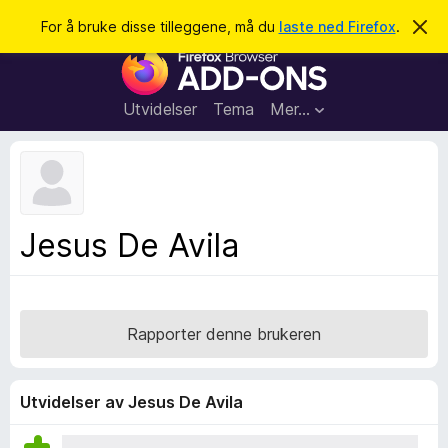
S
Logg inn
For å bruke disse tilleggene, må du
laste ned Firefox
.
A
v
ø
T
v
k
i
i
s
l
d
Utvidelser
Tema
Mer…
e
l
n
e
n
e
g
m
g
e
l
f
Jesus De Avila
d
o
i
n
r
g
F
e
n
i
Rapporter denne brukeren
r
e
f
Utvidelser av Jesus De Avila
o
x