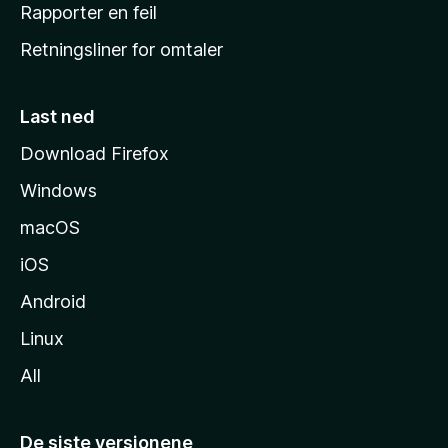
j
Rapporter en feil
e
Retningsliner for omtaler
m
m
e
Last ned
s
Download Firefox
i
Windows
d
e
macOS
iOS
Android
Linux
All
De siste versjonene