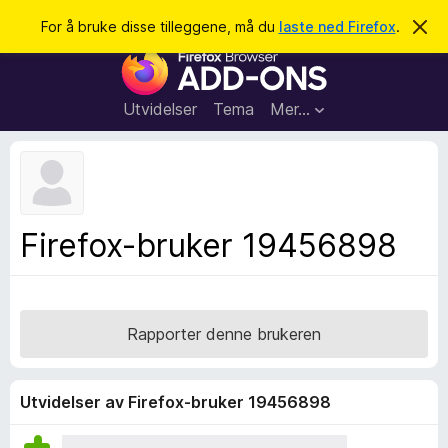
S
Logg inn
For å bruke disse tilleggene, må du
laste ned Firefox
.
A
v
ø
T
v
k
i
i
s
l
d
Utvidelser
Tema
Mer…
e
l
n
e
n
e
g
m
g
e
l
f
Firefox-bruker 19456898
d
o
i
n
r
g
F
e
n
i
Rapporter denne brukeren
r
e
f
Utvidelser av Firefox-bruker 19456898
o
x