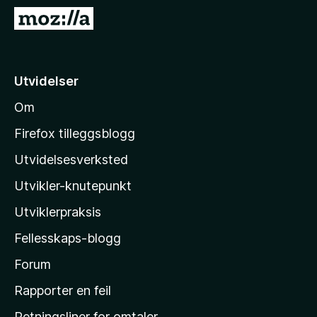
-
G
n
å
e
t
t
i
Utvidelser
t
l
l
Om
M
e
o
s
Firefox tilleggsblogg
e
z
Utvidelsesverksted
r
i
Utvikler-knutepunkt
l
l
Utviklerpraksis
a
Fellesskaps-blogg
s
h
Forum
j
Rapporter en feil
e
Retningsliner for omtaler