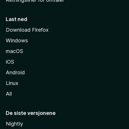
m
m
e
Last ned
s
Download Firefox
i
Windows
d
e
macOS
iOS
Android
Linux
All
De siste versjonene
Nightly