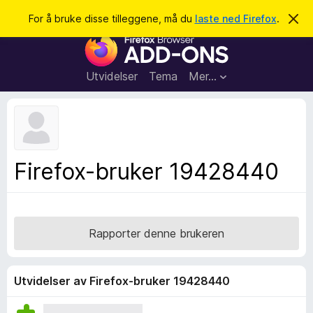
S
Logg inn
For å bruke disse tilleggene, må du
laste ned Firefox
.
A
v
ø
T
v
k
i
i
s
l
d
Utvidelser
Tema
Mer…
e
l
n
e
n
e
g
m
g
e
l
f
Firefox-bruker 19428440
d
o
i
n
r
g
F
e
n
i
Rapporter denne brukeren
r
e
f
Utvidelser av Firefox-bruker 19428440
o
x