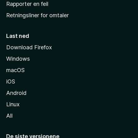
j
Rapporter en feil
e
Retningsliner for omtaler
m
m
e
Last ned
s
Download Firefox
i
Windows
d
e
macOS
iOS
Android
Linux
All
De siste versjonene