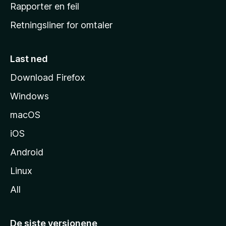
j
Rapporter en feil
e
Retningsliner for omtaler
m
m
e
Last ned
s
Download Firefox
i
Windows
d
e
macOS
iOS
Android
Linux
All
De siste versjonene