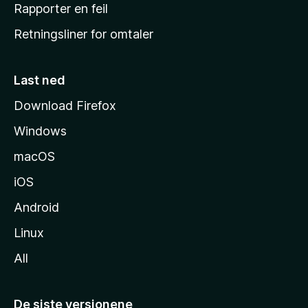
j
Rapporter en feil
e
Retningsliner for omtaler
m
m
e
Last ned
s
Download Firefox
i
Windows
d
e
macOS
iOS
Android
Linux
All
De siste versjonene