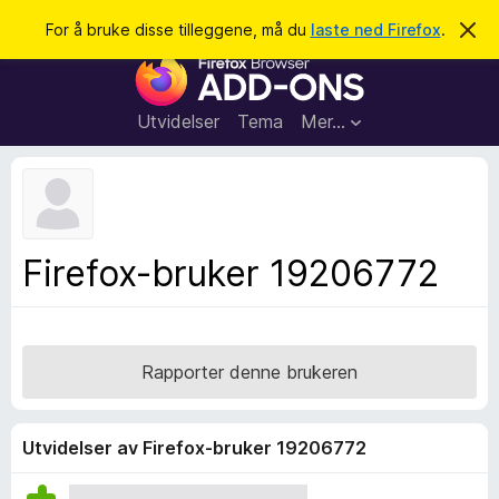
S
Logg inn
For å bruke disse tilleggene, må du
laste ned Firefox
.
A
v
ø
T
v
k
i
i
s
l
d
Utvidelser
Tema
Mer…
e
l
n
e
n
e
g
m
g
e
l
f
Firefox-bruker 19206772
d
o
i
n
r
g
F
e
n
i
Rapporter denne brukeren
r
e
f
Utvidelser av Firefox-bruker 19206772
o
x