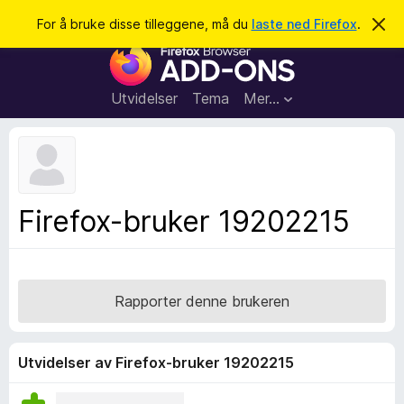
S
Logg inn
For å bruke disse tilleggene, må du
laste ned Firefox
.
A
v
ø
T
v
k
i
i
s
l
d
Utvidelser
Tema
Mer…
e
l
n
e
n
e
g
m
g
e
l
f
Firefox-bruker 19202215
d
o
i
n
r
g
F
e
n
i
Rapporter denne brukeren
r
e
f
Utvidelser av Firefox-bruker 19202215
o
x