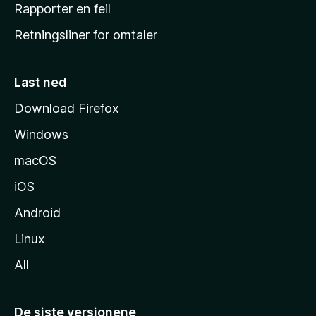
j
Rapporter en feil
e
Retningsliner for omtaler
m
m
e
Last ned
s
Download Firefox
i
Windows
d
e
macOS
iOS
Android
Linux
All
De siste versjonene