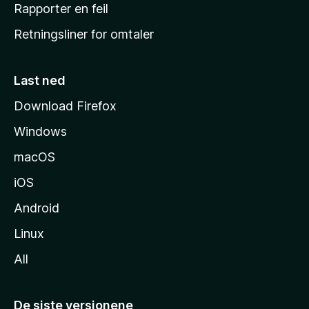
j
Rapporter en feil
e
Retningsliner for omtaler
m
m
e
Last ned
s
Download Firefox
i
Windows
d
e
macOS
iOS
Android
Linux
All
De siste versjonene