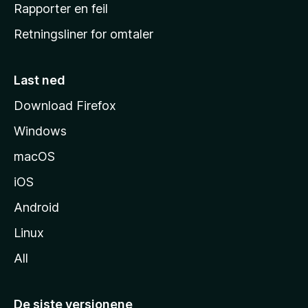
j
Rapporter en feil
e
Retningsliner for omtaler
m
m
e
Last ned
s
Download Firefox
i
Windows
d
e
macOS
iOS
Android
Linux
All
De siste versjonene