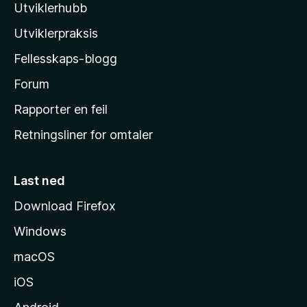
n
Utviklerhubb
l
g
å
e
l
Utviklerpraksis
r
a
e
Fellesskaps-blogg
s
n
h
Forum
n
å
j
Rapporter en feil
e
Retningsliner for omtaler
m
m
e
Last ned
s
Download Firefox
i
Windows
d
e
macOS
iOS