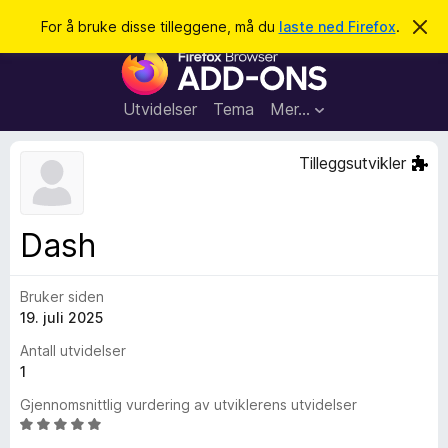
S
Logg inn
For å bruke disse tilleggene, må du
laste ned Firefox
.
A
v
ø
T
v
k
i
i
s
l
d
Utvidelser
Tema
Mer…
e
l
n
e
n
Tilleggsutvikler
e
g
m
g
e
l
f
Dash
d
o
i
n
r
g
Bruker siden
F
e
n
19. juli 2025
i
r
Antall utvidelser
e
1
f
Gjennomsnittlig vurdering av utviklerens utvidelser
o
V
x
u