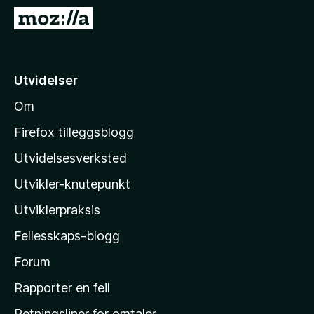
-
G
n
å
e
t
t
i
Utvidelser
t
l
l
Om
M
e
o
s
Firefox tilleggsblogg
e
z
Utvidelsesverksted
r
i
Utvikler-knutepunkt
l
l
Utviklerpraksis
a
Fellesskaps-blogg
s
h
Forum
j
Rapporter en feil
e
Retningsliner for omtaler