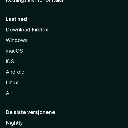
m
m
e
Last ned
s
Download Firefox
i
Windows
d
e
macOS
iOS
Android
Linux
All
De siste versjonene
Nightly