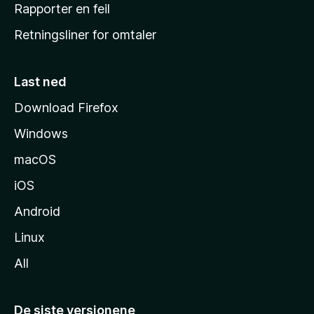
j
Rapporter en feil
e
Retningsliner for omtaler
m
m
e
Last ned
s
Download Firefox
i
Windows
d
e
macOS
iOS
Android
Linux
All
De siste versjonene