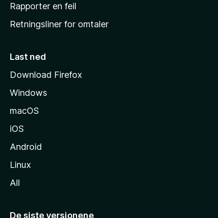
j
Rapporter en feil
e
Retningsliner for omtaler
m
m
e
Last ned
s
Download Firefox
i
Windows
d
e
macOS
iOS
Android
Linux
All
De siste versjonene