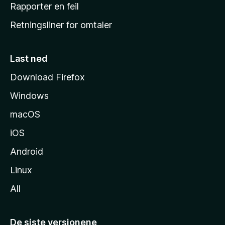
j
Rapporter en feil
e
Retningsliner for omtaler
m
m
e
Last ned
s
Download Firefox
i
Windows
d
e
macOS
iOS
Android
Linux
All
De siste versjonene