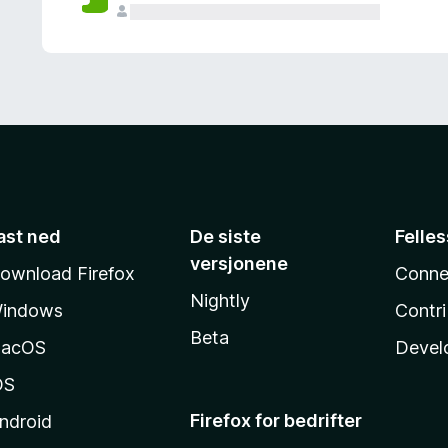
ast ned
De siste
Felle
versjonene
ownload Firefox
Conne
Nightly
indows
Contr
Beta
acOS
Devel
OS
Firefox for bedrifter
ndroid