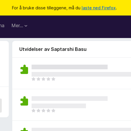
For å bruke disse tilleggene, må du
laste ned Firefox
.
ma
Mer…
Utvidelser av Saptarshi Basu
D
e
t
e
r
i
D
n
e
g
t
e
e