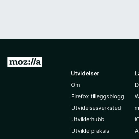
G
å
Utvidelser
L
t
Om
D
i
l
Firefox tilleggsblogg
W
M
Utvidelsesverksted
m
o
z
Utviklerhubb
i
i
Utviklerpraksis
A
l