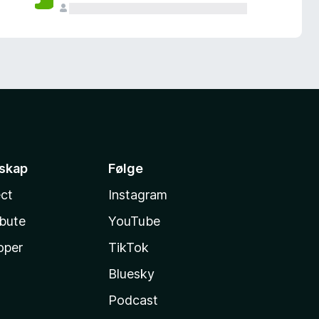
sskap
Følge
ct
Instagram
ibute
YouTube
oper
TikTok
Bluesky
Podcast