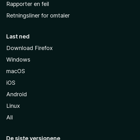
j
Rapporter en feil
e
Retningsliner for omtaler
m
m
e
Last ned
s
Download Firefox
i
Windows
d
e
macOS
iOS
Android
Linux
All
De siste versjonene