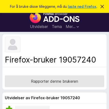
S
Logg inn
For å bruke disse tilleggene, må du
laste ned Firefox
.
A
v
ø
T
v
k
i
i
s
l
d
Utvidelser
Tema
Mer…
e
l
n
e
n
e
g
m
g
e
l
f
Firefox-bruker 19057240
d
o
i
n
r
g
F
e
n
i
Rapporter denne brukeren
r
e
f
Utvidelser av Firefox-bruker 19057240
o
x