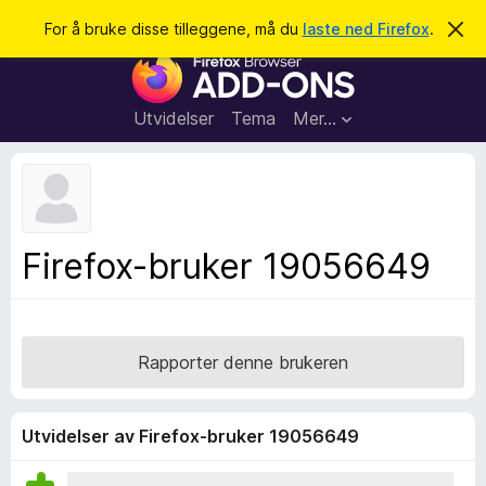
S
Logg inn
For å bruke disse tilleggene, må du
laste ned Firefox
.
A
v
ø
T
v
k
i
i
s
l
d
Utvidelser
Tema
Mer…
e
l
n
e
n
e
g
m
g
e
l
f
Firefox-bruker 19056649
d
o
i
n
r
g
F
e
n
i
Rapporter denne brukeren
r
e
f
Utvidelser av Firefox-bruker 19056649
o
x