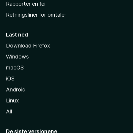
j
Rapporter en feil
e
Retningsliner for omtaler
m
m
e
Last ned
s
Download Firefox
i
Windows
d
e
macOS
iOS
Android
Linux
All
De siste versjonene