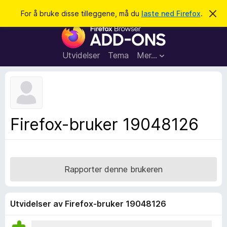
S
Logg inn
For å bruke disse tilleggene, må du
laste ned Firefox
.
A
v
ø
T
v
k
i
i
s
l
d
Utvidelser
Tema
Mer…
e
l
n
e
n
e
g
m
g
e
l
f
Firefox-bruker 19048126
d
o
i
n
r
g
F
e
n
i
Rapporter denne brukeren
r
e
f
Utvidelser av Firefox-bruker 19048126
o
x