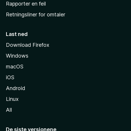
j
Rapporter en feil
e
Retningsliner for omtaler
m
m
e
Last ned
s
Download Firefox
i
Windows
d
e
macOS
iOS
Android
Linux
All
De siste versjonene