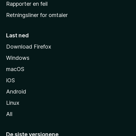
j
Rapporter en feil
e
Retningsliner for omtaler
m
m
e
Last ned
s
Download Firefox
i
Windows
d
e
macOS
iOS
Android
Linux
All
De siste versjonene